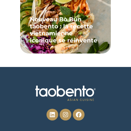
Nouveau Bò Bún
taobento : la recette
vietnamienne
iconique se réinvente