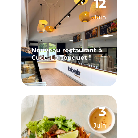
12
Juin
Nouveau restaurant à
Cucq-Le Touquet !
3
Juin