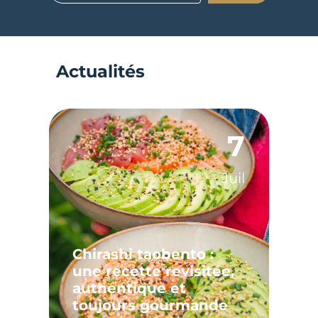
Actualités
7
Juil
Chirashi taobento :
une recette revisitée,
authentique et
toujours gourmande