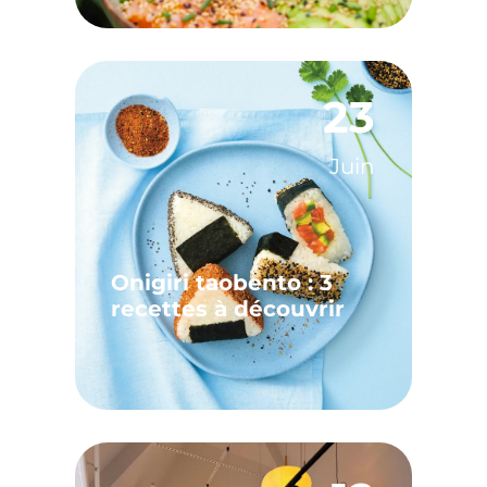
23
Juin
Onigiri taobento : 3
recettes à découvrir