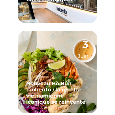
3
Juin
Nouveau Bò Bún
taobento : la recette
vietnamienne
iconique se réinvente