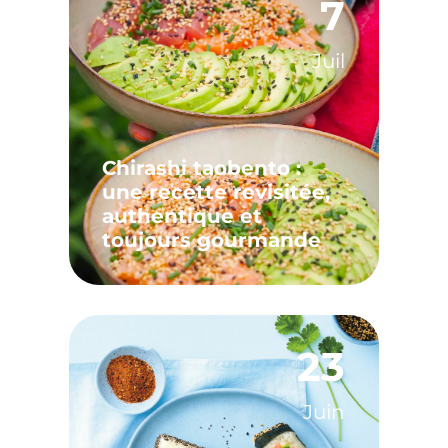
7
Juil
Chirashi taobento :
une recette revisitée,
authentique et
toujours gourmande
23
Juin