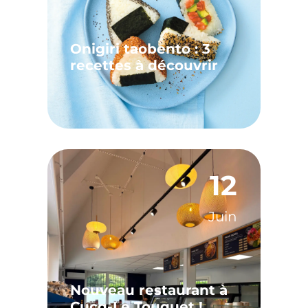
Onigiri taobento : 3
recettes à découvrir
12
Juin
Nouveau restaurant à
Cucq-Le Touquet !