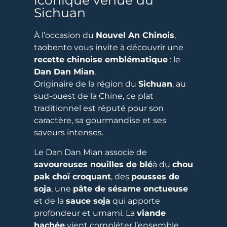
iconique venue du
Sichuan
À l’occasion du
Nouvel An Chinois
,
taobento vous invite à découvrir une
recette chinoise emblématique
: le
Dan Dan Mian
.
Originaire de la région du
Sichuan
, au
sud-ouest de la Chine, ce plat
traditionnel est réputé pour son
caractère, sa gourmandise et ses
saveurs intenses.
Le Dan Dan Mian associe de
savoureuses nouilles de blé
à du
chou
pak choï croquant
, des
pousses de
soja
, une
pâte de sésame onctueuse
et de la
sauce soja
qui apporte
profondeur et umami. La
viande
hachée
vient compléter l’ensemble,